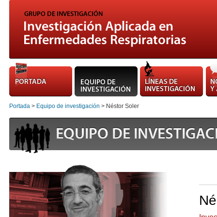
Portada
>
Equipo de investigación
> Néstor Soler
Né
Inves