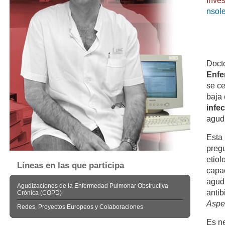
nsole
Docto
Enfe
se ce
baja 
infe
agud
Esta 
pregu
etio
Líneas en las que participa
capac
agudi
Agudizaciones de la Enfermedad Pulmonar Obstructiva
antib
Crónica (COPD)
Asper
Redes, Proyectos Europeos y Colaboraciones
Es ne