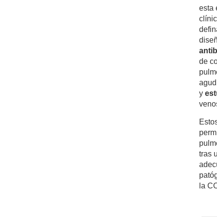
esta 
clíni
defin
diseñ
anti
de co
pulm
agud
y
est
veno
Estos
permi
pulmo
tras 
adecu
patóg
la C