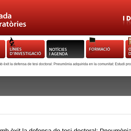
mb èxit la defensa de tesi doctoral: Pneumònia adquirida en la comunitat: Estudi pros
 amb èxit la defensa de tesi doctoral: Pneumòni