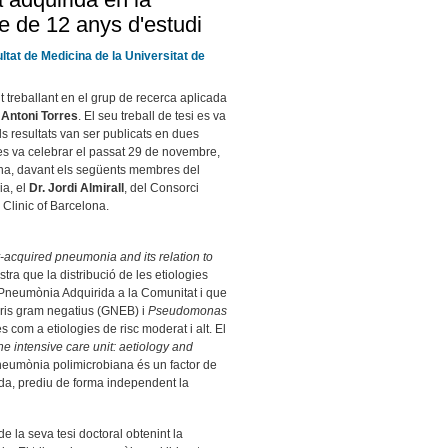
de de 12 anys d'estudi
ltat de Medicina de la Universitat de
 treballant en el grup de recerca aplicada
 Antoni Torres
. El seu treball de tesi es va
ls resultats van ser publicats en dues
 es va celebrar el passat 29 de novembre,
lona, davant els següents membres del
ia, el
Dr. Jordi Almirall
, del Consorci
l Clinic of Barcelona.
-acquired pneumonia and its relation to
tra que la distribució de les etiologies
 Pneumònia Adquirida a la Comunitat i que
eris gram negatius (GNEB) i
Pseudomonas
s com a etiologies de risc moderat i alt. El
 intensive care unit: aetiology and
neumònia polimicrobiana és un factor de
gada, prediu de forma independent la
de la seva tesi doctoral obtenint la