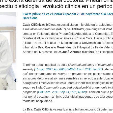
ectiu d'etiologia i evolució clínica en un perío
L'acte públic es va celebrar el passat 29 de novembre a la Facu
Barcelona
Catia Cillóniz
és biòloga especialista en microbiologia, actualment
a malalties respiratòries (IAMR) de l'IDIBAPS, que dirigeix el
Prof.
centrar en l'etiologia de la Pneumònia Adquirida a la Comunitat. E
revistes d’alt factor d'impacte:
Thorax
i
Critical Care
. L'acte públic
a l'aula 14 de la Facultat de Medicina de la Universitat de Barce
tribunal: la
Dra. Rosario Menéndez
, de l’Hospital La Fe de Valenc
Sanitari del Maresme i el
Dr. José Antonio Martínez
, de l’Hospita
El primer treball publicat es titula
Microbial aetiology of community
severity (
Thorax. 2011 Apr;66(4):340-6. Epub 2011 Jan 21
)
i demos
està relacionada amb els
scores
de gravetat en els pacients amb
els
scores
de gravetat són més sensibles en relació a enterobact
aeruginosa
i menys sensibles a l’hora d’identificar etiologies mixte
segon es titula
Community acquired polymicrobial pneumonia in the
prognosis (
Crit Care. 2011 Sep 14;15(5):R209
)
i conclou que la p
risc per al tractament antimicrobià inicial inadequat, que a la ve
mortalitat hospitalària.
La
Dra. Catia Cillóniz
va realitzar una brillant exposició i defensa 