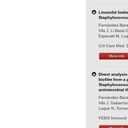
Linezolid limit
Staphylococcus
Fernández-Barat
Vila J, Li Bassi
Esperatti M, Lu
Crit Care Med. 
Direct analysis
biofilm from a 
Staphylococcu
antimicrobial 
Fernández-Barat
Vila J, Gabarrús
Luque N, Torre
FEMS Immunol M