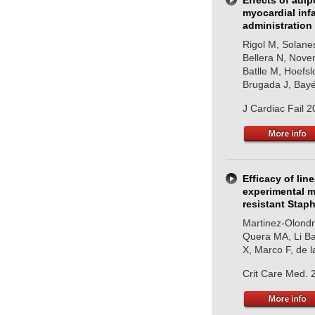
Effects of adip
myocardial infa
administration
Rigol M, Solane
Bellera N, Nove
Batlle M, Hoefs
Brugada J, Bayé
J Cardiac Fail 
Efficacy of li
experimental m
resistant Stap
Martinez-Olondri
Quera MA, Li Bas
X, Marco F, de l
Crit Care Med. 