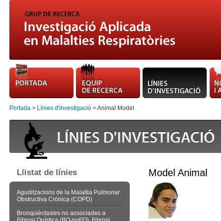
Portada
>
Línies d'investigació
> Animal Model
Model Animal
Llistat de línies
Aguditzacions de la Malaltia Pulmonar
Obstructiva Crònica (COPD)
Bronquièctasies no associades a
Fibrosi Quística (BQ-noFQ), Fibrosi