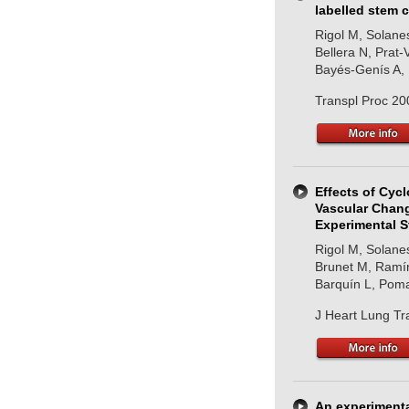
labelled stem c
Rigol M, Solane
Bellera N, Prat-
Bayés-Genís A,
Transpl Proc 20
Effects of Cyc
Vascular Chang
Experimental 
Rigol M, Solanes
Brunet M, Ramír
Barquín L, Poma
J Heart Lung Tr
An experiment