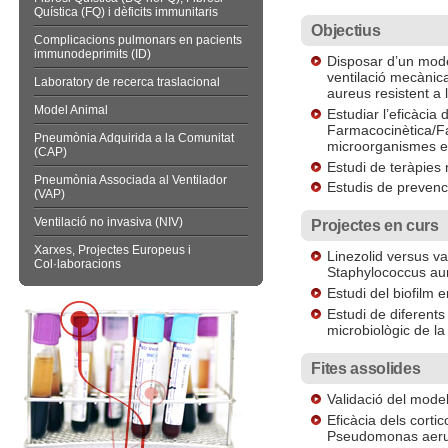
Quística (FQ) i dèficits immunitaris
Objectius
Complicacions pulmonars en pacients
immunodeprimits (ID)
Disposar d’un mode
ventilació mecàni
Laboratory de recerca traslacional
aureus resistent a l
Model Animal
Estudiar l’eficàcia 
Farmacocinètica/F
Pneumònia Adquirida a la Comunitat
microorganismes 
(CAP)
Estudi de teràpies
Pneumònia Associada al Ventilador
Estudis de prevenc
(VAP)
Ventilació no invasiva (NIV)
Projectes en curs
Xarxes, Projectes Europeus i
Linezolid versus v
Col·laboracions
Staphylococcus a
Estudi del biofilm 
Estudi de diferents
microbiològic de l
Fites assolides
Validació del mode
Eficàcia dels cort
Pseudomonas aeru