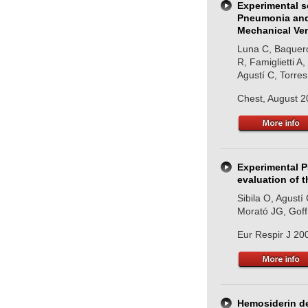
Experimental 
Pneumonia and 
Mechanical Ven
Luna C, Baquero 
R, Famiglietti A
Agustí C, Torres
Chest, August 2
Experimental 
evaluation of 
Sibila O, Agustí
Morató JG, Gof
Eur Respir J 20
Hemosiderin de