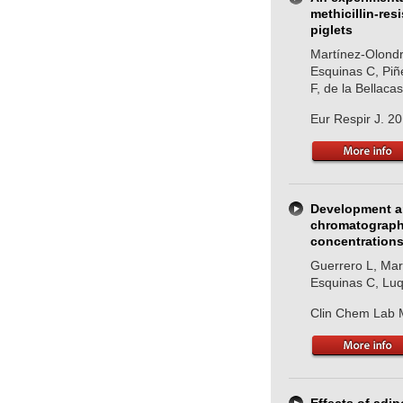
methicillin-res
piglets
Martínez-Olondri
Esquinas C, Piñ
F, de la Bellaca
Eur Respir J. 2
Development an
chromatography
concentrations
Guerrero L, Mart
Esquinas C, Luq
Clin Chem Lab 